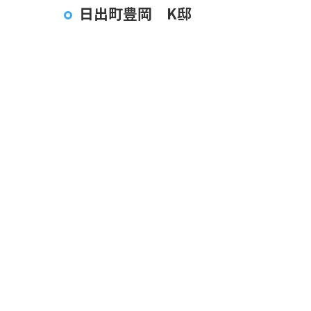
日出町豊岡 K邸
< 前の記事
097-507-6910
[営業時間] 9時 〜 18時
ホーム
クリエーションの想い
事業内容