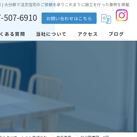
邸 | 大分県で注文住宅のご依頼を承りこれまでに施工を行った事例を掲載
7-507-6910
お問い合わせはこちら
くある質問
当社について
アクセス
ブログ
お洒落
ZEH
建売
戸建て
住宅ローン